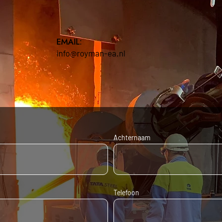
EMAIL:
info@royman-ea.nl
Achternaam
Telefoon